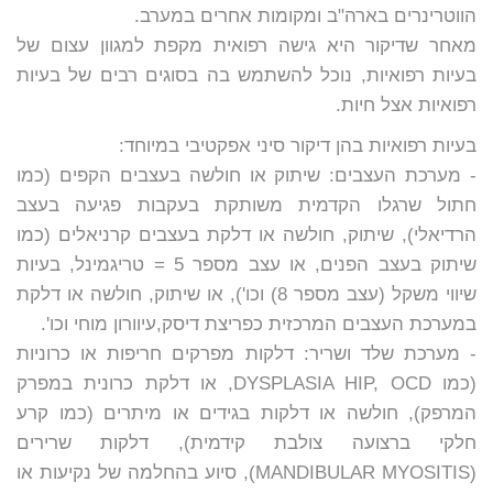
הווטרינרים בארה"ב ומקומות אחרים במערב.
מאחר שדיקור היא גישה רפואית מקפת למגוון עצום של
בעיות רפואיות, נוכל להשתמש בה בסוגים רבים של בעיות
רפואיות אצל חיות.
בעיות רפואיות בהן דיקור סיני אפקטיבי במיוחד:
- מערכת העצבים:
שיתוק או חולשה
בעצבים הקפים
(כמו
חתול שרגלו הקדמית משותקת בעקבות פגיעה בעצב
הרדיאלי), שיתוק, חולשה או דלקת
בעצבים קרניאלים
(כמו
שיתוק בעצב הפנים, או עצב מספר 5 = טריגמינל, בעיות
שיווי משקל (עצב מספר 8) וכו'), או שיתוק, חולשה או דלקת
במערכת העצבים המרכזית
כפריצת דיסק,עיוורון מוחי וכו'.
- מערכת שלד ושריר:
דלקות מפרקים חריפות או כרוניות
(כמו DYSPLASIA HIP, OCD, או דלקת כרונית במפרק
המרפק), חולשה או דלקות בגידים או מיתרים (כמו קרע
חלקי ברצועה צולבת קידמית), דלקות שרירים
(MANDIBULAR MYOSITIS), סיוע בהחלמה של נקיעות או