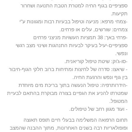
ספציפיים בגוף החיה למטרת הטבת התנועה ושחרור
תקיעות.
-צמחי מרפא: מניעה וטיפול בבעיות רבות ומגוונות ע"י
צמחים: שורשים, עלים או פרחים.
-פרחי באך: 38 תמציות העשויות מניצני פרחים
ספציפיים-יעיל בעיקר לבעיות התנהגות ושינוי מצב רגשי
ונפשי.
-סו-ג'וק: שיטת טיפול קוריאנית.
- שיאצו: סדרה של לחיצות ומתיחות ברוב חלקי הגוף-חיבור
בין גוף ונפש והרגעת החיה.
-הידרותרפיה: טיפול הנעשה בתוך בריכת מים מיוחדת
שמטרתו להניע את הגפיים בצורה מבוקרת בהתאם לבעיית
המטופל.
- ועוד מגוון רחב של טיפולים.
תחום הרפואה המשלימה בבעלי חיים תופס תאוצה
ופופולאריות רבה בשנים האחרונות, מתוך ההבנה שהמצב