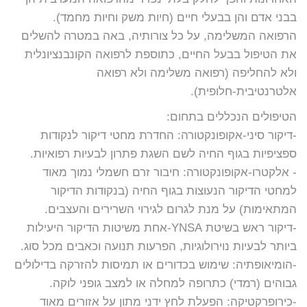
בבני אדם והן בבעלי חיים (חיות משק וחיות מחמד).
הרפואה המשלימה, על כל צורותיה, באה במטרה להשלים
את הטיפול בבעל החיים, כתוספת לרפואה הקונבנציונלית
ולא להחליפה (רפואה משלימה ולא רפואה
אלטרנטיבית-חלופית).
הטיפולים הנכללים בתחום:
-דיקור סיני-אקופונקטורה: החדרת מחטי דיקור לנקודות
ספציפיות בגוף החיה לשם השגת פתרון לבעיות רפואיות.
- אלקטרו-אקופונקטורה: חיבור זרם חשמלי נמוך מאוד
למחטי הדיקור הנעוצות בגוף החיה (בנקודות הדיקור
המתאימות) על מנת לגרום לגירוי השרירים והעצבים.
-דיקור ראש בשיטת YNSA-אחת משיטות הדיקור היעילות
ביותר לבעיות נוירולוגיות, הפרעות תנועה וכאבים מכל סוג.
-הומיאופתיה: שימוש בכדורים או תמיסות להזרקה בדילולים
גבוהים (רמדי) כתרופה למחלה או למצב גופני לוקה.
-כירופרקטיקה: הפעלת לחץ ידני מתון על אזורים מאוד